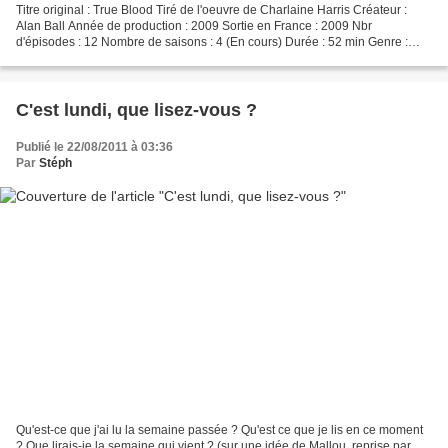
Titre original : True Blood Tiré de l'oeuvre de Charlaine Harris Créateur :
Alan Ball Année de production : 2009 Sortie en France : 2009 Nbr
d'épisodes : 12 Nombre de saisons : 4 (En cours) Durée : 52 min Genre :
romance, fantastique Avec Anna Paquin,...
C'est lundi, que lisez-vous ?
Publié le 22/08/2011 à 03:36
Par
Stéph
Qu'est-ce que j'ai lu la semaine passée ? Qu'est ce que je lis en ce moment
? Que lirais-je la semaine qui vient ? (sur une idée de Mallou, reprise par