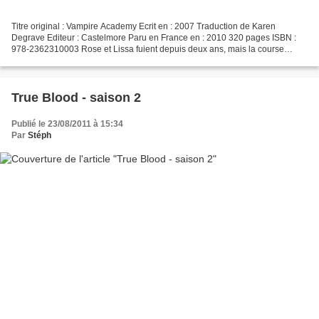
Titre original : Vampire Academy Ecrit en : 2007 Traduction de Karen
Degrave Editeur : Castelmore Paru en France en : 2010 320 pages ISBN :
978-2362310003 Rose et Lissa fuient depuis deux ans, mais la course
touche à sa fin puisque les gardiens de Saint-Vladimir,...
True Blood - saison 2
Publié le 23/08/2011 à 15:34
Par
Stéph