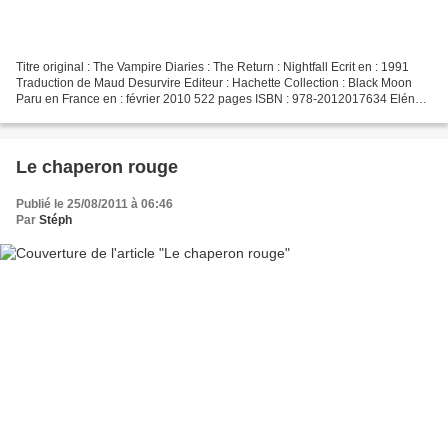
Titre original : The Vampire Diaries : The Return : Nightfall Ecrit en : 1991
Traduction de Maud Desurvire Editeur : Hachette Collection : Black Moon
Paru en France en : février 2010 522 pages ISBN : 978-2012017634 Eléna
est revenue à la vie, mais sous...
Le chaperon rouge
Publié le 25/08/2011 à 06:46
Par
Stéph