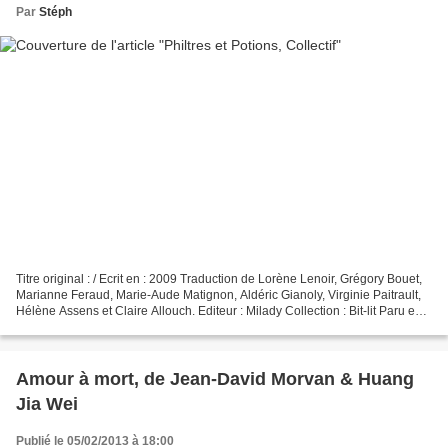
Par
Stéph
Titre original : / Ecrit en : 2009 Traduction de Lorène Lenoir, Grégory Bouet,
Marianne Feraud, Marie-Aude Matignon, Aldéric Gianoly, Virginie Paitrault,
Hélène Assens et Claire Allouch. Editeur : Milady Collection : Bit-lit Paru en
France en : 2011 480...
Amour à mort, de Jean-David Morvan & Huang
Jia Wei
Publié le 05/02/2013 à 18:00