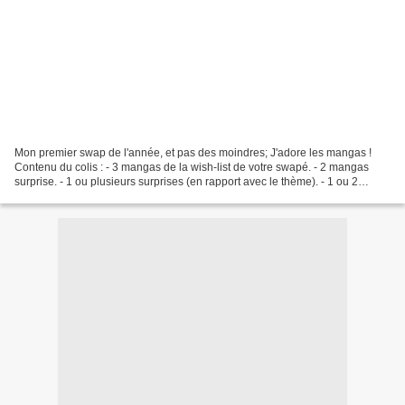
Mon premier swap de l'année, et pas des moindres; J'adore les mangas !
Contenu du colis : - 3 mangas de la wish-list de votre swapé. - 2 mangas
surprise. - 1 ou plusieurs surprises (en rapport avec le thème). - 1 ou 2
Marque-page(en rapport avec le thème)....