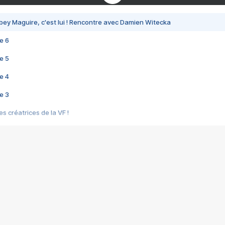
bey Maguire, c'est lui ! Rencontre avec Damien Witecka
e 6
e 5
e 4
e 3
s créatrices de la VF !
e 2
e 1
e Mektoub My Love arrive enfin ! Rencontre avec Shaïn Boumedine et Sal
i : après Toni en famille
elle réalise le bouleversant Dites lui que je l'aime
ais ! Rencontre autour de Vie privée de Rebecca Zlotowski