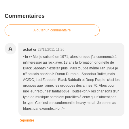
Commentaires
Ajouter un commentaire
A
achat or
23/11/2011 11:26
<br /> Moi je suis né en 1971, alors lorsque j'ai commencé à
m'intéresser au rock avec 13 ans la formation originelle de
Black Sabbath n'existait plus. Mais tout de même l'an 1984 je
n'écoutais pas<br /> Duran Duran ou Spandau Ballet, mais
AC/DC, Led Zeppelin, Black Sabbath et Deep Purple, c'est les
groupes que j'aime, les grouopes des annés 70. Alors pour
moi leur retour est fantastique! Toutes<br /> les chansons d'un
type de musique semblent pareilles à ceux qui n'aiment pas
le type. Ce n'est pas seulement le heavy metal. Je pense au
blues, par exemple...<br />
Répondre