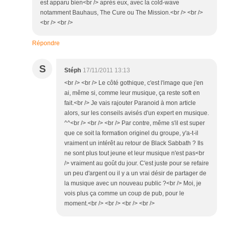
est apparu bien<br /> après eux, avec la cold-wave
notamment Bauhaus, The Cure ou The Mission.<br /> <br />
<br /> <br />
Répondre
S
Stéph
17/11/2011 13:13
<br /> <br /> Le côté gothique, c'est l'image que j'en
ai, même si, comme leur musique, ça reste soft en
fait.<br /> Je vais rajouter Paranoid à mon article
alors, sur les conseils avisés d'un expert en musique.
^^<br /> <br /> <br /> Par contre, même s'il est super
que ce soit la formation originel du groupe, y'a-t-il
vraiment un intérêt au retour de Black Sabbath ? Ils
ne sont plus tout jeune et leur musique n'est pas<br
/> vraiment au goût du jour. C'est juste pour se refaire
un peu d'argent ou il y a un vrai désir de partager de
la musique avec un nouveau public ?<br /> Moi, je
vois plus ça comme un coup de pub, pour le
moment.<br /> <br /> <br /> <br />