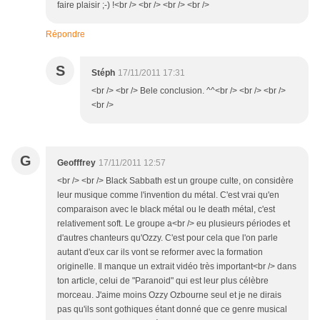
faire plaisir ;-) !<br /> <br /> <br /> <br />
Répondre
S
Stéph
17/11/2011 17:31
<br /> <br /> Bele conclusion. ^^<br /> <br /> <br />
<br />
G
Geofffrey
17/11/2011 12:57
<br /> <br /> Black Sabbath est un groupe culte, on considère
leur musique comme l'invention du métal. C'est vrai qu'en
comparaison avec le black métal ou le death métal, c'est
relativement soft. Le groupe a<br /> eu plusieurs périodes et
d'autres chanteurs qu'Ozzy. C'est pour cela que l'on parle
autant d'eux car ils vont se reformer avec la formation
originelle. Il manque un extrait vidéo très important<br /> dans
ton article, celui de "Paranoid" qui est leur plus célèbre
morceau. J'aime moins Ozzy Ozbourne seul et je ne dirais
pas qu'ils sont gothiques étant donné que ce genre musical