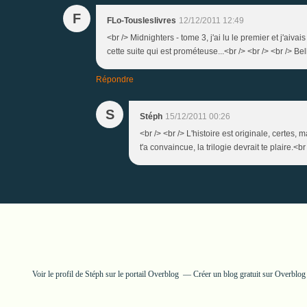
F
FLo-Tousleslivres
12/12/2011 12:49
<br /> Midnighters - tome 3, j'ai lu le premier et j'aiv
cette suite qui est prométeuse...<br /> <br /> <br /> Bell
Répondre
S
Stéph
15/12/2011 00:26
<br /> <br /> L'histoire est originale, certes,
t'a convaincue, la trilogie devrait te plaire.<br
Voir le profil de
Stéph
sur le portail Overblog
Créer un blog gratuit sur Overblog