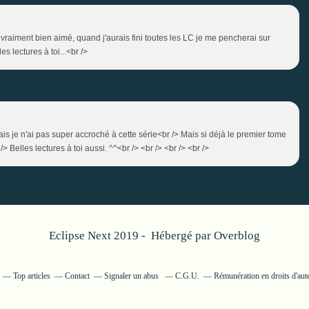
ais vraiment bien aimé, quand j'aurais fini toutes les LC je me pencherai sur
es lectures à toi...<br />
 mais je n'ai pas super accroché à cette série<br /> Mais si déjà le premier tome
 /> Belles lectures à toi aussi. ^^<br /> <br /> <br /> <br />
Eclipse Next 2019 - Hébergé par
Overblog
Top articles
Contact
Signaler un abus
C.G.U.
Rémunération en droits d'aut