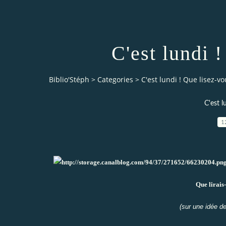
C'est lundi 
Biblio'Stéph
>
Categories
>
C'est lundi ! Que lisez-vo
C'est l
1
Que lirais-
(sur une idée d