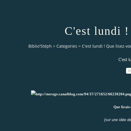
C'est lundi 
Biblio'Stéph
>
Categories
>
C'est lundi ! Que lisez-vo
C'est l
1
Que lirais-
(sur une idée d