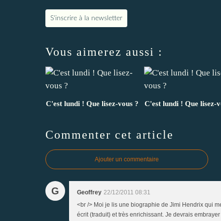
S'inscrire à la newsletter
Vous aimerez aussi :
C'est lundi ! Que lisez-vous ?
C'est lundi ! Que lisez-
Commenter cet article
Ajouter un commentaire
G
Geoffrey
22/12/2011 08:31
<br /> Moi je lis une biographie de Jimi Hendrix qui m
écrit (traduit) et très enrichissant. Je devrais embray