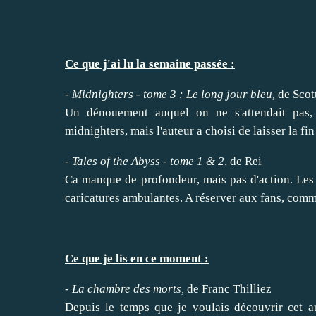
Ce que j'ai lu la semaine passée :
-
Midnighters - tome 3 :
Le long jour bleu
,
de Scot
Un dénouement auquel on ne s'attendait pas,
midnighters, mais l'auteur a choisi de laisser la fin
-
Tales of the Abyss - tome 1 & 2
, de Rei
Ca manque de profondeur, mais pas d'action. Les d
caricatures ambulantes. A réserver aux fans, comm
Ce que je lis en ce moment :
-
La chambre des morts
,
de Franc Thilliez
Depuis le temps que je voulais découvrir cet au