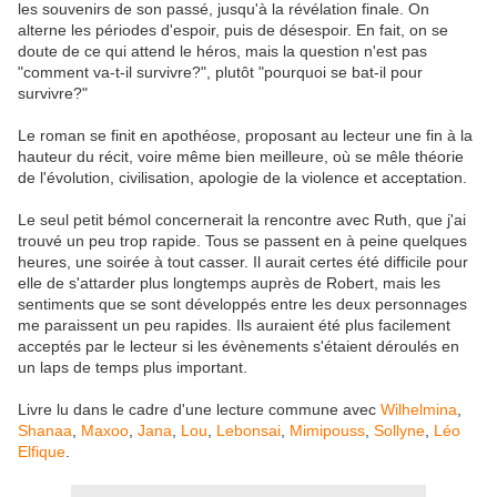
les souvenirs de son passé, jusqu'à la révélation finale. On
alterne les périodes d'espoir, puis de désespoir. En fait, on se
doute de ce qui attend le héros, mais la question n'est pas
"comment va-t-il survivre?", plutôt "pourquoi se bat-il pour
survivre?"
Le roman se finit en apothéose, proposant au lecteur une fin à la
hauteur du récit, voire même bien meilleure, où se mêle théorie
de l'évolution, civilisation, apologie de la violence et acceptation.
Le seul petit bémol concernerait la rencontre avec Ruth, que j'ai
trouvé un peu trop rapide. Tous se passent en à peine quelques
heures, une soirée à tout casser. Il aurait certes été difficile pour
elle de s'attarder plus longtemps auprès de Robert, mais les
sentiments que se sont développés entre les deux personnages
me paraissent un peu rapides. Ils auraient été plus facilement
acceptés par le lecteur si les évènements s'étaient déroulés en
un laps de temps plus important.
Livre lu dans le cadre d'une lecture commune avec
Wilhelmina
,
Shanaa
,
Maxoo
,
Jana
,
Lou
,
Lebonsai
,
Mimipouss
,
Sollyne
,
Léo
Elfique
.