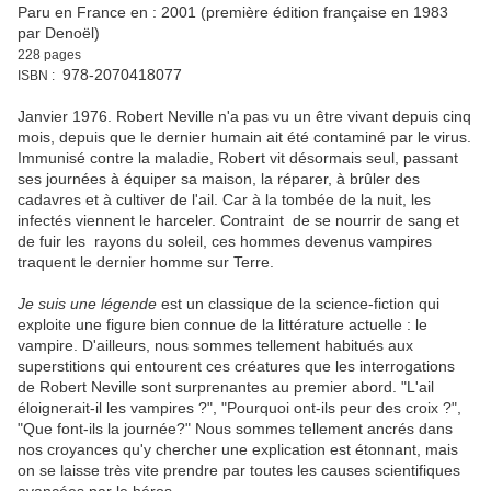
Paru en France en : 2001 (première édition française en 1983
par Denoël)
228 pages
978-2070418077
ISBN :
Janvier 1976. Robert Neville n'a pas vu un être vivant depuis cinq
mois, depuis que le dernier humain ait été contaminé par le virus.
Immunisé contre la maladie, Robert vit désormais seul, passant
ses journées à équiper sa maison, la réparer, à brûler des
cadavres et à cultiver de l'ail. Car à la tombée de la nuit, les
infectés viennent le harceler. Contraint de se nourrir de sang et
de fuir les rayons du soleil, ces hommes devenus vampires
traquent le dernier homme sur Terre.
Je suis une légende
est un classique de la science-fiction qui
exploite une figure bien connue de la littérature actuelle : le
vampire. D'ailleurs, nous sommes tellement habitués aux
superstitions qui entourent ces créatures que les interrogations
de Robert Neville sont surprenantes au premier abord. "L'ail
éloignerait-il les vampires ?", "Pourquoi ont-ils peur des croix ?",
"Que font-ils la journée?" Nous sommes tellement ancrés dans
nos croyances qu'y chercher une explication est étonnant, mais
on se laisse très vite prendre par toutes les causes scientifiques