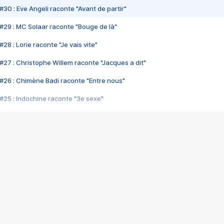
#30 : Eve Angeli raconte "Avant de partir"
#29 : MC Solaar raconte "Bouge de là"
28 : Lorie raconte "Je vais vite"
#27 : Christophe Willem raconte "Jacques a dit"
#26 : Chimène Badi raconte "Entre nous"
#25 : Indochine raconte "3e sexe"
#24 : Zaho raconte "C'est chelou"
#23 : Patrick Bruel raconte "Au café des délices"
#22 : Kyo raconte "Le chemin"
#21 : Nolwenn Leroy raconte "Cassé"
#20 : Patrick Hernandez raconte "Born to be alive"
#19 : Lorie raconte "Près de moi"