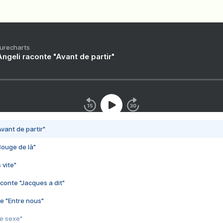
Purecharts
ngeli raconte "Avant de partir"
vant de partir"
Bouge de là"
 vite"
conte "Jacques a dit"
e "Entre nous"
3e sexe"