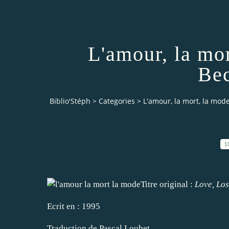
L'amour, la mor
Be
Biblio'Stéph
>
Categories
>
L'amour, la mort, la mod
1
Titre original :
Love, Lo
Ecrit en : 1995
Traduction de Pascal Loubet