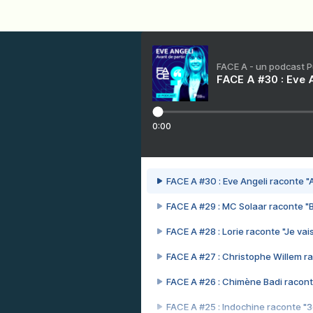
FACE A - un podcast 
FACE A #30 : Eve A
0:00
FACE A #30 : Eve Angeli raconte "A
FACE A #29 : MC Solaar raconte "
FACE A #28 : Lorie raconte "Je vais
FACE A #27 : Christophe Willem ra
FACE A #26 : Chimène Badi racont
FACE A #25 : Indochine raconte "