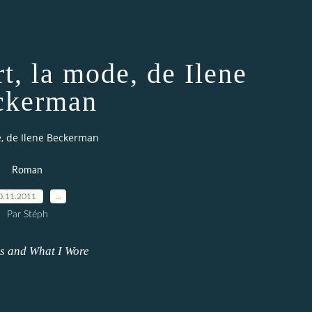
t, la mode, de Ilene
ckerman
e, de Ilene Beckerman
Roman
0.11.2011
…
Par Stéph
ss and What I Wore