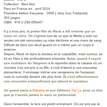
Collection : Bien être
Paru en France en : avril 2014
Première édition française : 2009 ( chez Guy Trédaniel)
352 pages
ISBN : 978-2-290-095447
Il y a trois ans,
la petite fille de Mack a été enlevée par un
tueur en série
. On n'ignore tout de ce que la fillette a subi car
seules ont été retrouvées sa robe déchirée et une mare de sang.
Difficile de faire son deuil quand on a même pas un corps à
enterrer.
Depuis, Mack vit dans la douleur et la culpabilité, mais surtout, sa
foi en Dieu a été profondément entamée. Aussi,
quand il reçoit
une invitation du Seigneur
à le rejoindre dans la cabane où un
monstre s'en est pris à sa fille, il croit d'abord à une mauvaise
plaisanterie. Il envisage même une vengeance de l'assassin,
mais la curiosité devient vite plus forte. Et
c'est effectivement
une rencontre extraordinaire qui attend le narrateur
.
Un grand merci à
Babelio
et aux éditions
J'ai Lu
pour ce titre
que je n'aurais jamais lu sans ce partenariat.
Dans l'ensemble, le livre est plutôt entraînant. On est pris par le