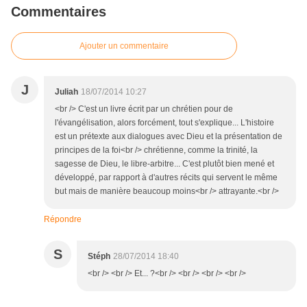
Commentaires
Ajouter un commentaire
J
Juliah
18/07/2014 10:27
<br /> C'est un livre écrit par un chrétien pour de
l'évangélisation, alors forcément, tout s'explique... L'histoire
est un prétexte aux dialogues avec Dieu et la présentation de
principes de la foi<br /> chrétienne, comme la trinité, la
sagesse de Dieu, le libre-arbitre... C'est plutôt bien mené et
développé, par rapport à d'autres récits qui servent le même
but mais de manière beaucoup moins<br /> attrayante.<br />
Répondre
S
Stéph
28/07/2014 18:40
<br /> <br /> Et... ?<br /> <br /> <br /> <br />