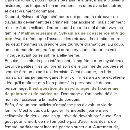
Dans ce roman, nous n'avons pas affaire à une, mais à plusieurs
histoires, pas toujours bien imbriquées les unes avec les autres,
et c'est vraiment dommage.
D'abord, Sylvain et Vigo, chômeurs qui peinent à retrouver du
travail. Ils deviennent des criminels "par accident", mais comment
résister à des millions d'euros quand on à du mal à faire vivre sa
famille ?
Malheureusement, Sylvain a une conscience et Vigo
non.
Avant même que l'assassin les retrouve, la situation entre
les deux hommes va prendre une tournure dramatique. Du coup,
on se demande un peu à quoi aura servi que le tueur les voit,
l'intrigue ayant pu se suffire à elle-même.
Ensuite, l'histoire la plus intéressant, l'enquête sur un mystérieux
tueur de petites filles qui prend soin d'elle comme de poupées et
semble être un expert taxidermiste. C'est glauque, un brin
malsain, mais jamais vulgaire. Franck Thilliez a eu une excellente
idée qu'il maîtrise et a bien potassé la personnalité de son
personnage.
Il est question de psychologie, de taxidermie,
de peinture et de médecine.
Dommage qu’on sache déjà le
nom de l’assassin à la moitié du bouquin.
Enfin, être un bon policier n'empêche pas d'avoir un vie de
famille. C'est le cas du brigadier Hennebelle, jeune mère
célibataire de deux jumelles qui rêve de devenir profileuse. Son
goût pour le morbide ne l'empêche pas d'avoir des désirs de
femme, parfaitement incarné par son supérieur. Autrement dit,