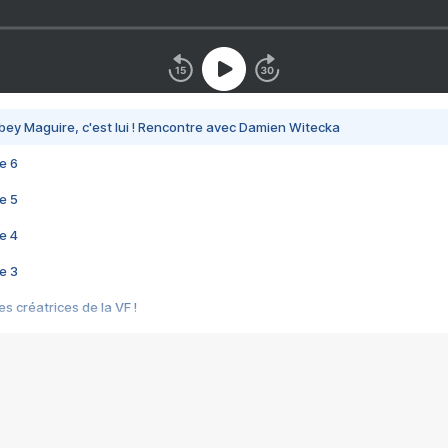
bey Maguire, c'est lui ! Rencontre avec Damien Witecka
e 6
e 5
e 4
e 3
s créatrices de la VF !
e 2
e 1
e Mektoub My Love arrive enfin ! Rencontre avec Shaïn Boumedine et Sal