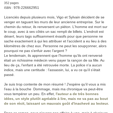
352 pages
978-226662951
ISBN :
Licenciés depuis plusieurs mois, Vigo et Sylvain décident de se
venger en taguant les murs de leur ancienne entreprise. Sur le
chemin du retour, ils renversent un piéton. L'homme est mort sur
le coup, avec à ses côtés un sac rempli de billets. L'endroit est
désert, leurs tags suffisamment évasifs pour que personne ne
sache exactement à qui les attribuer et l'accident a eu lieu à des
kilomètres de chez eux. Personne ne peut les soupçonner, alors
pourquoi ne pas s'enfuir avec l'argent ?
Le lendemain, ils apprennent que l'homme qu'ils ont renversé
était un richissime médecin venu payer la rançon de sa fille. Au
lieu de ça, l'enfant a été retrouvée morte. La police n'a aucun
indice, mais une certitude : l’assassin, lui, a vu ce qu'il s'était
passé.
Je suis trop contente de mon résumé ! J'espère qu'il vous a mis
l'eau à la bouche Dommage, mais ma chronique va peut-être
vous tempérer un peu. En effet,
l'auteur a de très bonnes
idées, un style plutôt agréable à lire, mais ne va pas au bout
de son récit, laissant un mauvais goût d'inachevé au lecteur.