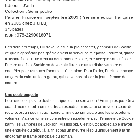
Editeur : J'ai lu
Collection : Semi-poche
Paru en France en : septembre 2009 (Première édition française
en 2005 chez J'ai Lu)
375 pages
978-2290018071
ISBN :
Ces derniers temps, Bill travaillait sur un projet secret, y compris de Sookie,
ce que n'appréciait pas spécialement la serveuse télépathe. Pourtant, quand
il disparaît et qu'Eric vient lui demander de l'aide, elle accepte sans hésiter.
Encore une fois, Sookie va devoir s'infiltrer sur un territoire vampire et
enquêter pour retrouver l'homme qu'elle aime. Pour l'aider, Eric lui a envoyé
un gars du coin, un loup-garou, qui ne va pas laisser la jeune femme de
marbre.
Une seule enquête
Pour une fois, pas de double intrigue qui ne sert à rien ! Enfin, presque. On a
quand même droit à un meurtre à résoudre, mais celui-ci arrive en cours de
route et est un peu mieux intégré à l'intrigue principale que les précédents
volumes. Mais ce tome se concentre principalement sur l'enquête de Sookie
parmi les vampires de Jackson, Mississippi. C'est plutôt appréciable d'avoir
une enquête du début à la fin et pas un meurtre résolu uniquement à la fin,
encadrant la trame principale du roman.