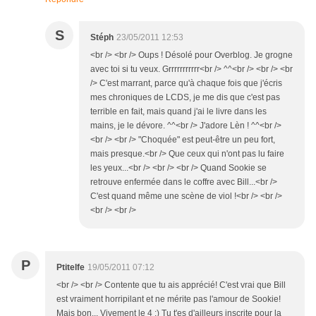
S
Stéph
23/05/2011 12:53
<br /> <br /> Oups ! Désolé pour Overblog. Je grogne
avec toi si tu veux. Grrrrrrrrrrr<br /> ^^<br /> <br /> <br
/> C'est marrant, parce qu'à chaque fois que j'écris
mes chroniques de LCDS, je me dis que c'est pas
terrible en fait, mais quand j'ai le livre dans les
mains, je le dévore. ^^<br /> J'adore Lèn ! ^^<br />
<br /> <br /> "Choquée" est peut-être un peu fort,
mais presque.<br /> Que ceux qui n'ont pas lu faire
les yeux...<br /> <br /> <br /> Quand Sookie se
retrouve enfermée dans le coffre avec Bill...<br />
C'est quand même une scène de viol !<br /> <br />
<br /> <br />
P
Ptitelfe
19/05/2011 07:12
<br /> <br /> Contente que tu ais apprécié! C'est vrai que Bill
est vraiment horripilant et ne mérite pas l'amour de Sookie!
Mais bon... Vivement le 4 :) Tu t'es d'ailleurs inscrite pour la