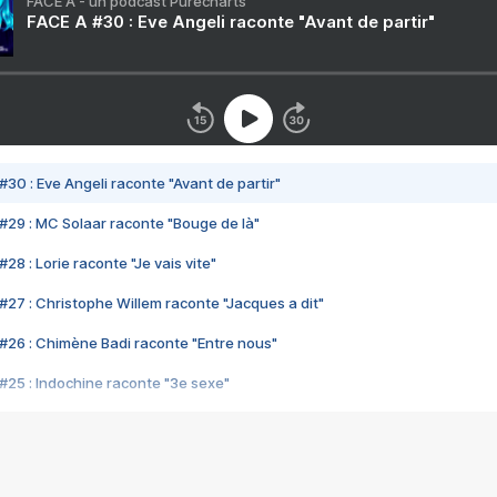
FACE A - un podcast Purecharts
FACE A #30 : Eve Angeli raconte "Avant de partir"
#30 : Eve Angeli raconte "Avant de partir"
#29 : MC Solaar raconte "Bouge de là"
28 : Lorie raconte "Je vais vite"
#27 : Christophe Willem raconte "Jacques a dit"
#26 : Chimène Badi raconte "Entre nous"
#25 : Indochine raconte "3e sexe"
#24 : Zaho raconte "C'est chelou"
#23 : Patrick Bruel raconte "Au café des délices"