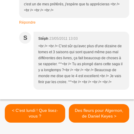
c'est un de mes préférés, j'espère que tu apprécieras <br />
<br /> <br /> <br />
Répondre
S
Stéph
23/05/2011 13:03
<br /> <br /> C'est sûr qu'avec plus d'une dizaine de
tomes et 3 saisons qui sont quand même pas mal
différentes des livres, ça fait beaucoup de choses à
se rappeler. ^^<br /> Tu as plongé dans cette saga il
y a longtemps ?<br /> <br /> <br /> Beaucoup de
monde me dise que le 4 est excellent.<br /> Je vais
finir par les croire. ^^<br /> <br /> <br /> <br />
< C'est lundi ! Que lisez-
Des fleurs pour Algernon,
vous ?
de Daniel Keyes >