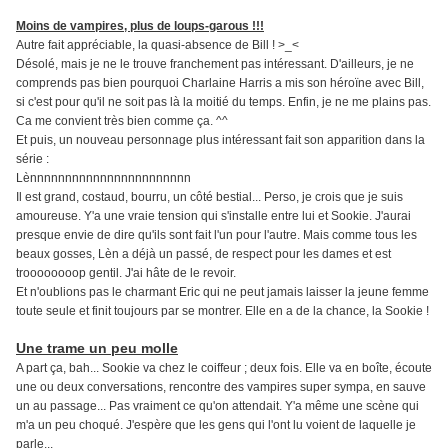
Moins de vampires, plus de loups-garous !!!
Autre fait appréciable, la quasi-absence de Bill ! >_<
Désolé, mais je ne le trouve franchement pas intéressant. D'ailleurs, je ne
comprends pas bien pourquoi Charlaine Harris a mis son héroïne avec Bill,
si c'est pour qu'il ne soit pas là la moitié du temps. Enfin, je ne me plains pas.
Ca me convient très bien comme ça. ^^
Et puis, un nouveau personnage plus intéressant fait son apparition dans la
série :
Lènnnnnnnnnnnnnnnnnnnnnnn
Il est grand, costaud, bourru, un côté bestial... Perso, je crois que je suis
amoureuse. Y'a une vraie tension qui s'installe entre lui et Sookie. J'aurai
presque envie de dire qu'ils sont fait l'un pour l'autre. Mais comme tous les
beaux gosses, Lèn a déjà un passé, de respect pour les dames et est
troooooooop gentil. J'ai hâte de le revoir.
Et n'oublions pas le charmant Eric qui ne peut jamais laisser la jeune femme
toute seule et finit toujours par se montrer. Elle en a de la chance, la Sookie !
Une trame un peu molle
A part ça, bah... Sookie va chez le coiffeur ; deux fois. Elle va en boîte, écoute
une ou deux conversations, rencontre des vampires super sympa, en sauve
un au passage... Pas vraiment ce qu'on attendait. Y'a même une scène qui
m'a un peu choqué. J'espère que les gens qui l'ont lu voient de laquelle je
parle...