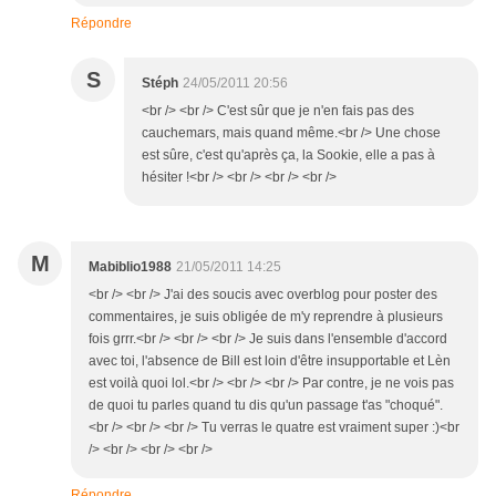
Répondre
S
Stéph
24/05/2011 20:56
<br /> <br /> C'est sûr que je n'en fais pas des
cauchemars, mais quand même.<br /> Une chose
est sûre, c'est qu'après ça, la Sookie, elle a pas à
hésiter !<br /> <br /> <br /> <br />
M
Mabiblio1988
21/05/2011 14:25
<br /> <br /> J'ai des soucis avec overblog pour poster des
commentaires, je suis obligée de m'y reprendre à plusieurs
fois grrr.<br /> <br /> <br /> Je suis dans l'ensemble d'accord
avec toi, l'absence de Bill est loin d'être insupportable et Lèn
est voilà quoi lol.<br /> <br /> <br /> Par contre, je ne vois pas
de quoi tu parles quand tu dis qu'un passage t'as "choqué".
<br /> <br /> <br /> Tu verras le quatre est vraiment super :)<br
/> <br /> <br /> <br />
Répondre