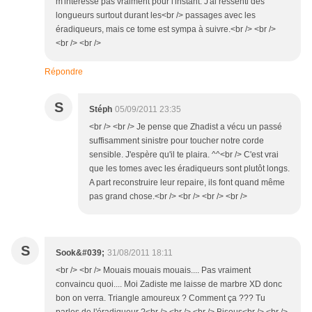
m'intéresse pas vraiment pour l'instant. J'ai ressenti des
longueurs surtout durant les<br /> passages avec les
éradiqueurs, mais ce tome est sympa à suivre.<br /> <br />
<br /> <br />
Répondre
S
Stéph
05/09/2011 23:35
<br /> <br /> Je pense que Zhadist a vécu un passé
suffisamment sinistre pour toucher notre corde
sensible. J'espère qu'il te plaira. ^^<br /> C'est vrai
que les tomes avec les éradiqueurs sont plutôt longs.
A part reconstruire leur repaire, ils font quand même
pas grand chose.<br /> <br /> <br /> <br />
S
Sook&#039;
31/08/2011 18:11
<br /> <br /> Mouais mouais mouais.... Pas vraiment
convaincu quoi.... Moi Zadiste me laisse de marbre XD donc
bon on verra. Triangle amoureux ? Comment ça ??? Tu