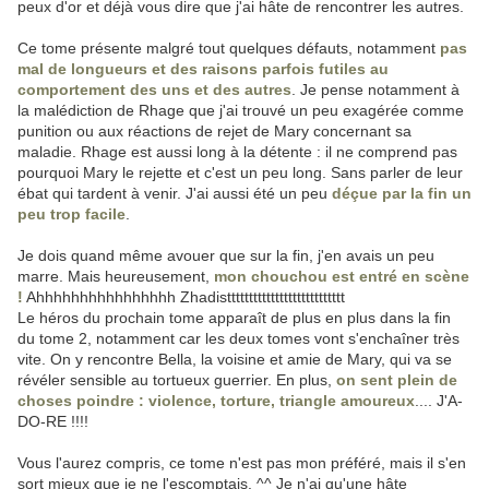
peux d'or et déjà vous dire que j'ai hâte de rencontrer les autres.
Ce tome présente malgré tout quelques défauts, notamment
pas
mal de longueurs et des raisons parfois futiles au
comportement des uns et des autres
. Je pense notamment à
la malédiction de Rhage que j'ai trouvé un peu exagérée comme
punition ou aux réactions de rejet de Mary concernant sa
maladie. Rhage est aussi long à la détente : il ne comprend pas
pourquoi Mary le rejette et c'est un peu long. Sans parler de leur
ébat qui tardent à venir. J'ai aussi été un peu
déçue par la fin un
peu trop facile
.
Je dois quand même avouer que sur la fin, j'en avais un peu
marre. Mais heureusement,
mon chouchou est entré en scène
!
Ahhhhhhhhhhhhhhhh Zhadisttttttttttttttttttttttttttt
Le héros du prochain tome apparaît de plus en plus dans la fin
du tome 2, notamment car les deux tomes vont s'enchaîner très
vite. On y rencontre Bella, la voisine et amie de Mary, qui va se
révéler sensible au tortueux guerrier. En plus,
on sent plein de
choses poindre : violence, torture, triangle amoureux
.... J'A-
DO-RE !!!!
Vous l'aurez compris, ce tome n'est pas mon préféré, mais il s'en
sort mieux que je ne l'escomptais. ^^ Je n'ai qu'une hâte