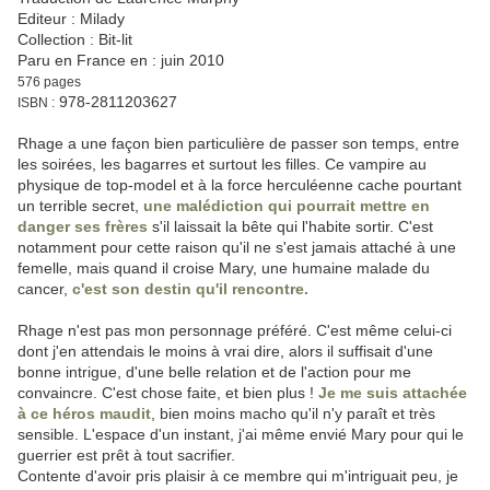
Editeur : Milady
Collection : Bit-lit
Paru en France en : juin 2010
576 pages
978-2811203627
ISBN :
Rhage a une façon bien particulière de passer son temps, entre
les soirées, les bagarres et surtout les filles. Ce vampire au
physique de top-model et à la force herculéenne cache pourtant
un terrible secret,
une malédiction qui pourrait mettre en
danger ses frères
s'il laissait la bête qui l'habite sortir. C'est
notamment pour cette raison qu'il ne s'est jamais attaché à une
femelle, mais quand il croise Mary, une humaine malade du
cancer,
c'est son destin qu'il rencontre.
Rhage n'est pas mon personnage préféré. C'est même celui-ci
dont j'en attendais le moins à vrai dire, alors il suffisait d'une
bonne intrigue, d'une belle relation et de l'action pour me
convaincre. C'est chose faite, et bien plus !
Je me suis attachée
à ce héros maudit
, bien moins macho qu'il n'y paraît et très
sensible. L'espace d'un instant, j'ai même envié Mary pour qui le
guerrier est prêt à tout sacrifier.
Contente d'avoir pris plaisir à ce membre qui m'intriguait peu, je