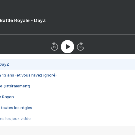
 Battle Royale - DayZ
 DayZ
 a 13 ans (et vous l'avez ignoré)
e (littéralement)
im Rayan
 toutes les règles
s les jeux vidéo
us choquant de Rockstar ? - Le scandale BULLY