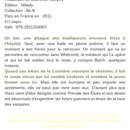
Editeur : Milady
Collection : Bit-lit
Paru en France en : 2011
672 pages
978-2811204907
ISBN :
Un soir,
une attaque des éradiqueurs envoient Viszs à
l'hôpital
. Seul, avec une balle en pleine poitrine, il faut un
moment à ses frères pour le retrouver. Un moment qui va lui
permettre de rencontrer Jane Whitcomb, le médecin qui l'a opéré
et qui lui fait oublier tout le reste, y compris Butch, quelques
instants.
Quand ses frères de la Confrérie viennent le chercher, il fait
la seule chose qui lui semble évidente et emmène la jeune
femme avec lui
. Mais elle est humaine et peu importe ses
sentiments, elle ne peut pas vivre avec eux. D'autant plus que
Viszs vient d'être désigné comme Primâle des Élues et son destin
est désormais d'engendrer les futurs guerriers et élues de la race
des vampires.
" D'une voix rocailleuse, l'homme dont elle avait sauvé la vie
prononça quatre mot qui changèrent tout... changèrent sa vie,
changèrent sa destinée :