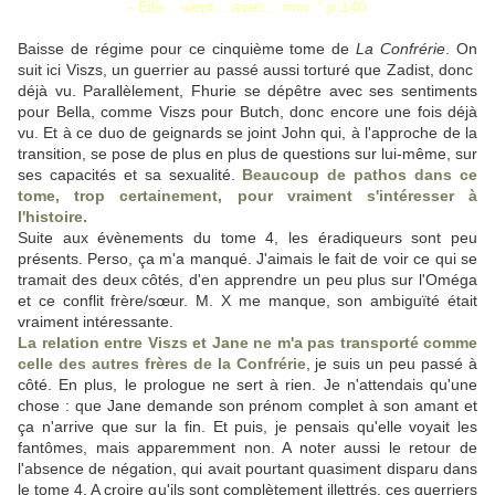
- Elle... vient... avec... moi. " p 140
Baisse de régime pour ce cinquième tome de
La Confrérie
. On
suit ici Viszs, un guerrier au passé aussi torturé que Zadist, donc
déjà vu. Parallèlement, Fhurie se dépêtre avec ses sentiments
pour Bella, comme Viszs pour Butch, donc encore une fois déjà
vu. Et à ce duo de geignards se joint John qui, à l'approche de la
transition, se pose de plus en plus de questions sur lui-même, sur
ses capacités et sa sexualité.
Beaucoup de pathos dans ce
tome, trop certainement, pour vraiment s'intéresser à
l'histoire.
Suite aux évènements du tome 4, les éradiqueurs sont peu
présents. Perso, ça m'a manqué. J'aimais le fait de voir ce qui se
tramait des deux côtés, d'en apprendre un peu plus sur l'Oméga
et ce conflit frère/sœur. M. X me manque, son ambiguïté était
vraiment intéressante.
La relation entre Viszs et Jane ne m'a pas transporté comme
celle des autres frères de la Confrérie
, je suis un peu passé à
côté. En plus, le prologue ne sert à rien. Je n'attendais qu'une
chose : que Jane demande son prénom complet à son amant et
ça n'arrive que sur la fin. Et puis, je pensais qu'elle voyait les
fantômes, mais apparemment non. A noter aussi le retour de
l'absence de négation, qui avait pourtant quasiment disparu dans
le tome 4. A croire qu'ils sont complètement illettrés, ces guerriers