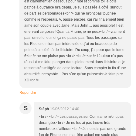
est clairement en dessous pour moi et comme toi le côté
pathos à outrance m'a déplu. Je suis passée à côté, surtout
de part les personnages<br /> qui ne m'ont pas touchée
comme je l'espérais. V. passe encore, car j'ai finalement bien
aimé son couple avec Jane. Mais John.... pas possible! Il est
énervant ce gosse! Quant à Fhurie, je ne peux<br /> vraiment
pas, entre lui et moi ça ne passe pas. Tous les passages sur
les Elues ne m'ont pas intéressée et j'ai eu beaucoup de
peine à ce côté-là de l'histoire. Du coup, j'ai peur que le tome
6<br /> ne me plaise pas.<br /> <br /> <br /> L'auteur n'a pas
réussi à me faire plonger dans pleinement dans l'histoire et je
ressors très mitigée de cette lecture. Sans compter la fin d'une
absurdité incroyable... Pas sûre qu'on puisse<br /> faire pire
XD<br />
Répondre
S
Stéph
19/06/2012 14:40
<br /> <br /> Les passages sur Cormia ne m'ont pas
dérangée.<br /> Je ne les ai pas trouvé très
nombreux d'ailleurs.<br /> Je ne suis pas une grande
fan de Fhurie, son mal-être actuel me soule plus