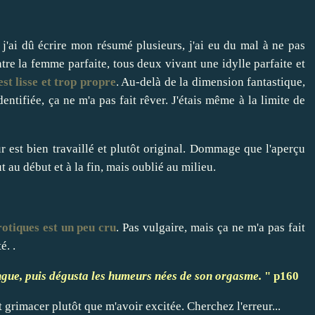
: j'ai dû écrire mon résumé plusieurs, j'ai eu du mal à ne pas
re la femme parfaite, tous deux vivant une idylle parfaite et
est lisse et trop propre
. Au-delà de la dimension fantastique,
dentifiée, ça ne m'a pas fait rêver. J'étais même à la limite de
ur est bien travaillé et plutôt original. Dommage que l'aperçu
t au début et à la fin, mais oublié au milieu.
rotiques est un peu cru
. Pas vulgaire, mais ça ne m'a pas fait
é. .
 langue, puis dégusta les humeurs nées de son orgasme.
" p160
t grimacer plutôt que m'avoir excitée. Cherchez l'erreur...