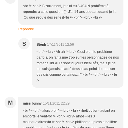
<br /> <br /> Bizarrement, je n'ai eu AUCUN problème à
répondre à cette question ;)) J'ai 14 ans et quart quand je lis.
Ou que j'éoute des séries!<br /> <br /> <br /> <br />
Répondre
S
Stéph
17/11/2011 12:56
<br /> <br /> Ah ah !!<br /> C'est bien le problème
parfois, on fantasme trop sur les personnages de nos
romans.<br /> Ils sont toujours idéalisés, mais je ne
me suis jamais attardé dessus au point de pousser
des cris comme certaines... ^^<br /> <br /> <br /> <br
/>
M
miss bunny
15/11/2011 22:29
<br /> <br /> alors :<br /> <br /> <br /> rhett butler - autant en
emporte le vent<br /> <br /> <br /> athos - les 3
mousquetaires<br /> <br /> <br /> philippe du plessis-bellière
- angélique<br /> <br /> <br /> joffrey de peyrac - angélique