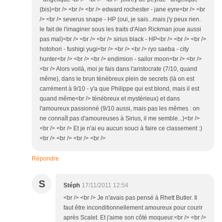
(bis)<br /> <br /> <br /> edward rochester - jane eyre<br /> <br
/> <br /> severus snape - HP (oui, je sais...mais j'y peux rien.
le fait de l'imaginer sous les traits d'Alan Rickman joue aussi
pas mal)<br /> <br /> <br /> sirius black - HP<br /> <br /> <br />
hotohori - fushigi yugi<br /> <br /> <br /> ryo saeba - city
hunter<br /> <br /> <br /> endimion - sailor moon<br /> <br />
<br /> Alors voilà, moi je fais dans l'aristocrate (7/10, quand
même), dans le brun ténébreux plein de secrets (là on est
carrément à 9/10 - y'a que Philippe qui est blond, mais il est
quand même<br /> ténébreux et mystérieux) et dans
l'amoureux passionné (9/10 aussi, mais pas les mêmes : on
ne connaît pas d'amoureuses à Sirius, il me semble...)<br />
<br /> <br /> Et je n'ai eu aucun souci à faire ce classement :)
<br /> <br /> <br /> <br />
Répondre
S
Stéph
17/11/2011 12:54
<br /> <br /> Je n'avais pas pensé à Rhett Butler. Il
faut être inconditionnellement amoureux pour courir
après Scalet. Et j'aime son côté moqueur.<br /> <br />