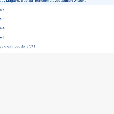
bey Maguire, c'est lui ! Rencontre avec Damien Witecka
e 6
e 5
e 4
e 3
s créatrices de la VF !
e 2
e 1
e Mektoub My Love arrive enfin ! Rencontre avec Shaïn Boumedine et Sal
i : après Toni en famille
elle réalise le bouleversant Dites lui que je l'aime
ais ! Rencontre autour de Vie privée de Rebecca Zlotowski
 de Marguerite, Grave... Rencontre avec Ella Rumpf