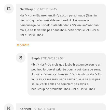
G
Geofffrey
16/11/2011 14:45
<br /> <br /> Bizarrement il n'y aucun personnage (féminin
bien sûr) qui m'ait véritablement séduit. J'ai trouvé le
personnage de Lisbeth Salander dans "Millenium" fascinant
mais je ne la verrais pas dans<br /> cette optique lol !! <br />
<br /> <br /> <br />
Répondre
S
Stéph
17/11/2011 12:58
<br /> <br /> Je crois que Lisbeth est un personne un
peu trop tordue et torturée pour la voir dans ce sens.
A moins d'aimer ça, bien sûr. ^^<br /> <br /> <br /> En
tout cas, ça me rassure de savoir que je ne suis pas
seule, car les filles ne semblent pas avoir eu
beaucoup de problème.<br /> <br /> <br /> <br />
K
Karine:)
16/11/2011 03:50