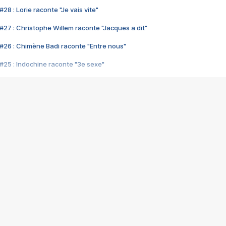
28 : Lorie raconte "Je vais vite"
#27 : Christophe Willem raconte "Jacques a dit"
#26 : Chimène Badi raconte "Entre nous"
#25 : Indochine raconte "3e sexe"
#24 : Zaho raconte "C'est chelou"
#23 : Patrick Bruel raconte "Au café des délices"
#22 : Kyo raconte "Le chemin"
#21 : Nolwenn Leroy raconte "Cassé"
#20 : Patrick Hernandez raconte "Born to be alive"
#19 : Lorie raconte "Près de moi"
#18 : Michael Jones raconte "A nos actes manqués" (avec Jean-Jacque
#17 : Khaled raconte "Aïcha"