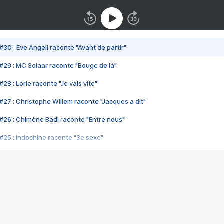
#30 : Eve Angeli raconte "Avant de partir"
#29 : MC Solaar raconte "Bouge de là"
28 : Lorie raconte "Je vais vite"
#27 : Christophe Willem raconte "Jacques a dit"
#26 : Chimène Badi raconte "Entre nous"
#25 : Indochine raconte "3e sexe"
#24 : Zaho raconte "C'est chelou"
#23 : Patrick Bruel raconte "Au café des délices"
#22 : Kyo raconte "Le chemin"
#21 : Nolwenn Leroy raconte "Cassé"