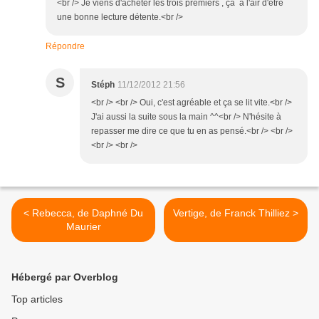
<br /> Je viens d'acheter les trois premiers , ça a l'air d'être
une bonne lecture détente.<br />
Répondre
S
Stéph
11/12/2012 21:56
<br /> <br /> Oui, c'est agréable et ça se lit vite.<br />
J'ai aussi la suite sous la main ^^<br /> N'hésite à
repasser me dire ce que tu en as pensé.<br /> <br />
<br /> <br />
< Rebecca, de Daphné Du
Vertige, de Franck Thilliez >
Maurier
Hébergé par Overblog
Top articles