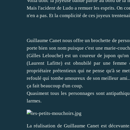
Voilà donc la joyeuse bande partie au bord de la m
Mais l'acident de Ludo a remuer les esprits. On c
n'en a pas. Et la complicité de ces joyeux trentena
Guillaume Canet nous offre un brochette de person
porte bien son nom puisque c'est une marie-couche-
(Gilles Lelouche) est un coureur de jupon qu'on se
(Laurent Lafitte) est obnubilé par une femme 
propriétaire prétentieux qui ne pense qu'à se me
refoulé qui tombe amoureux de son meilleur ami...
ça fait beaucoup d'un coup.
Quasiment tous les personnages sont antipathique
larmes.
La réalisation de Guillaume Canet est décevante