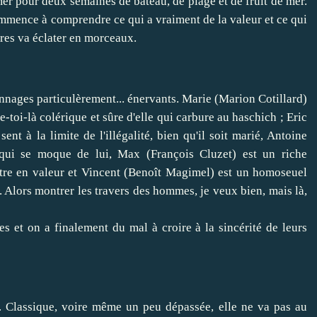
er pour deux semaines de bateau, de plage et de fruit de mer.
ommence à comprendre ce qui a vraiment de la valeur et ce qui
ires va éclater en morceaux.
nages particulèrement... énervants. Marie (Marion Cotillard)
toi-là colérique et sûre d'elle qui carbure au haschich ; Eric
nt à la limite de l'illégalité, bien qu'il soit marié, Antoine
qui se moque de lui, Max (François Cluzet) est un riche
ttre en valeur et Vincent (Benoît Magimel) est un homoseuel
 Alors montrer les travers des hommes, je veux bien, mais là,
s et on a finalement du mal à croire à la sincérité de leurs
. Classique, voire même un peu dépassée, elle ne va pas au