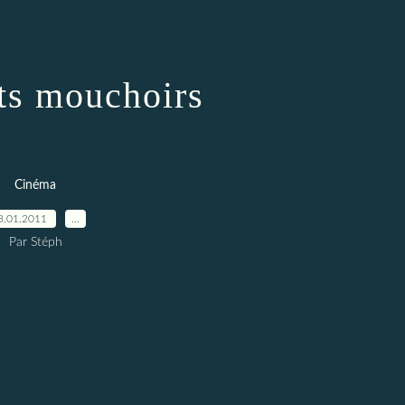
its mouchoirs
Cinéma
8.01.2011
…
Par Stéph