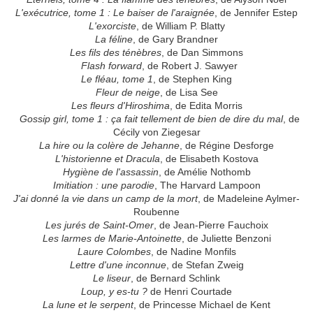
L'exécutrice, tome 1 : Le baiser de l'araignée
, de Jennifer Estep
L'exorciste
, de William P. Blatty
La féline
, de Gary Brandner
Les fils des ténèbres
, de Dan Simmons
Flash forward
, de Robert J. Sawyer
Le fléau, tome 1
, de Stephen King
Fleur de neige
, de Lisa See
Les fleurs d'Hiroshima
, de Edita Morris
Gossip girl, tome 1 : ça fait tellement de bien de dire du mal
, de
Cécily von Ziegesar
La hire ou la colère de Jehanne
, de Régine Desforge
L'historienne et Dracula
, de Elisabeth Kostova
Hygiène de l'assassin
, de Amélie Nothomb
Imitiation : une parodie
, The Harvard Lampoon
J'ai donné la vie dans un camp de la mort
, de Madeleine Aylmer-
Roubenne
Les jurés de Saint-Omer
, de Jean-Pierre Fauchoix
Les larmes de Marie-Antoinette
, de Juliette Benzoni
Laure Colombes
, de Nadine Monfils
Lettre d'une inconnue
, de Stefan Zweig
Le liseur
, de Bernard Schlink
Loup, y es-tu ?
de Henri Courtade
La lune et le serpent
, de Princesse Michael de Kent