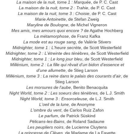
La maison de la nuit, tome 1 : Marquée
, de P. C. Cast
La maison de la nuit, tome 2 : Trahie
, de P. C. Cast
La maison de la nuit, tome 3 : Choisie
, de P. C. Cast
Marie Antoinette
, de Stefan Zweig
Maryline de Boulogne
, de Michel Vigneron
Mes amis, mes amours quoi encore ?
de Agathe Hochberg
La métamorphose
, de Franz Kafka
La mode est au rouge sang
, de Valérie Stivers
Midnighter, tome 1 : L'heure secrète
, de Scott Westerfield
Midnighter, tome 2 : L'étreinte des ténèbres
, de Scott Westerfield
Midnighter, tome 1 : Le long jour bleu
, de Scott Westerfield
Millénium, tome 2 : La fille qui rêvait d'un bidon d'essence et
d'une allumette
, de Stieg Larson
Millénium, tome 3 : La reine dans le palais des courants d'air
, de
Stieg Larson
Les morsures de l'aube
, Benito Benacquita
Night World, tome 2 : Les soeurs des ténèbres,
de L.J. Smith
Night World, tome 3 : Ensorceleuse,
de L.J. Smith
L'oeil de la lune
, de Anonyme
L'ombre du vent
, de Carlos Ruiz Zafon
Le parfum
, de Patrick Süskind
Pélicans-les-Bains
, de Roland Sadaune
Les peupliers noirs
, de Lucienne Cluytens
La princesse de Clèves
, de Madame de La Fayette