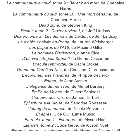
La communauté du sud, tome 9 : Bel et bien mort
, de Charlaine
Harris
La communauté du sud, tome 10 : Une mort certaine
, de
Charlaine Harris
Dead zone
, de Stephen King
Dexter, tome 2 : Dexter revient !
, de Jeff Lindsay
Dexter, tome 3 : Les démons de Dexter
, de Jeff Lindsay
Le diable s'habille en Prada
, de Lauren Weisberger
Les disparus de l'A16
, de Maxime Gillio
Le domaine Blackwood
, d'Anne Rice
D'où vient Angela Küber ?
de Bruno Descamps
Dracula l'immortel
, de Dacre Stoker
Drame au Cap Gris-Nez
, de Christine Desrousseaux
L'écorcheur des Flandres
, de Philippe Declerck
Emma
, de Jane Austen
L'élégance du hérisson
, de Muriel Barbery
Émilie de Valette
, de Gilbert Schlogel
L'empire des rats
, de James Herbert
Épluchure à la lilloise
, de Sandrine Rousseau
L'étang de la mariée
, de Nicole Provence
Et après...
, de Guillaume Musso
Eternels, tome 1 : Evermore
, de Alyson Noël
Eternels, tome 2 : Lune bleue
, de Alyson Noël
Eternels, tome 4 : La flamme des ténèbres
, de Alyson Noël