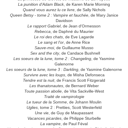
La punition d'Adam Black
, de Karen Marie Morning
Quand vous aurez lu ce livre
, de Sally Nichols
Queen Betsy - tome 2 : Vampire et fauchée
, de Mary Janice
Davidson
Le rapport Gabriel
, de Jean d'Ormesson
Rebecca
, de Daphné du Maurier
Le roi des chats
, de Eve Lagarde
Le sang et l'or
, de Anne Rice
Sauve-moi,
de Guillaume Musso
Sex and the city
, de Candace Bushnell
Les soeurs de la lune, tome 2 : Changeling
, de Yasmine
Galenorne
Les soeurs de la lune, tome 3 : Darkling
, de Yasmine Galenorne
Survivre avec les loups
, de Misha Defonseca
Tendre est la nuit
, de Francis Scott Fitzgerald
Les thanatonautes
, de Bernard Weber
Toute passion abolie
, de Vita Sackville-West
Traité de vampirologie
Le tueur de la Somme
, de Johann Moulin
Uglies
, tome 2 : Pretties, Scott Westerfeld
Une vie
, de Guy de Maupassant
Vacances picardes
, de Philippe Sturbelle
La vampire
, de Paul Féval