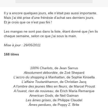
Il y a encore quelques jours, elle n'était pas aussi importante.
Mais j'ai été prise d'une frénésie d'achat ses derniers jours.
Et je crois que ce n'est pas fini !
Les mangas ne sont pas dans la liste, étant donné que j'en lis
chaque semaine, selon ce que j'ai sous la main.
Mise à jour : 29/05/2011
168 titres
100% Charlots
, de Jean Sarrus
Absolument débordée
, de Zoé Shepard
L'accro du shopping à Manhattan
, de Sophie Kinsella
L'affaire Toutankhamon
, de Christian Jacq
A l'ombre des jeunes filles en fleurs
, de Marcel Proust
A l'ouest, rien de nouveau
, de Erich Maria Remarque
American Gods
, de Neil Gaiman
Les âmes grises
, de Philippe Claudel
Âmes perdues
, de Poppy Z. Brite