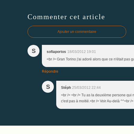
Commenter cet article
Ajouter un commentaire
S
sofiaportos
18/03/2012 19:01
<br /> Gran Torino j'ai adoré alors que ce n'était pas g
Répondre
S
Stéph
25/03/2012 22:44
<br /> <br /> Tu as la deuxième persone qui m
c'est pas à moitié.<br /> Voir Au-delà ^^<br /> 