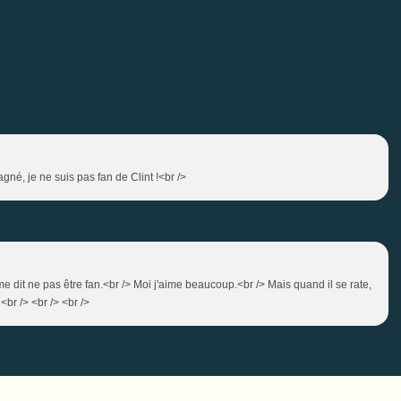
agné, je ne suis pas fan de Clint !<br />
e dit ne pas être fan.<br /> Moi j'aime beaucoup.<br /> Mais quand il se rate,
<br /> <br /> <br />