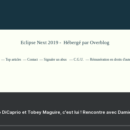
Eclipse Next 2019 - Hébergé par
Overblog
Top articles
Contact
Signaler un abus
C.G.U.
Rémunération en droits d'aut
 DiCaprio et Tobey Maguire, c'est lui ! Rencontre avec Dam