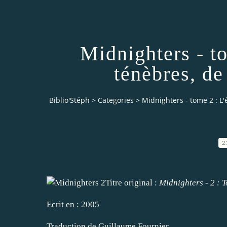
Midnighters - to
ténèbres, de
Biblio'Stéph
>
Categories
>
Midnighters - tome 2 : L'
2
Titre original :
Midnighters - 2 : 
Ecrit en : 2005
Traduction de Guillaume Fournier