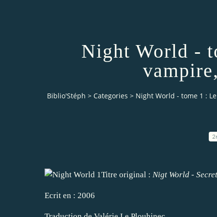
Night World - t
vampire
Biblio'Stéph
>
Categories
>
Night World - tome 1 : Le
2
Titre original :
Nigt World - Secre
Ecrit en : 2006
Traduction de Valérie Le Plouhinec