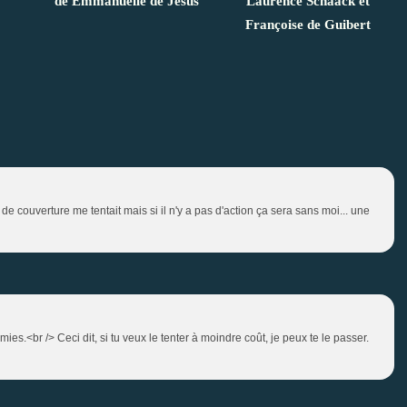
de Emmanuelle de Jésus
Laurence Schaack et
Françoise de Guibert
 de couverture me tentait mais si il n'y a pas d'action ça sera sans moi... une
mies.<br /> Ceci dit, si tu veux le tenter à moindre coût, je peux te le passer.