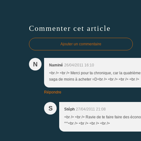
Commenter cet article
Ajouter un commentaire
N
Naminé
26/04/2011 16:10
<br /> <br /> Merci pour ta chronique, car la quatrième
saga de moins à acheter =D<br /> <br /> <br /> <br />
Répondre
S
Stéph
27/04/2011 21:08
<br /> <br /> Ravie de te faire faire des écono
^^<br /> <br /> <br /> <br />