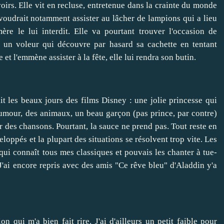
oirs. Elle vit en recluse, entretenue dans la crainte du monde
 voudrait notamment assister au lâcher de lampions qui a lieu
re le lui interdit. Elle va pourtant trouver l'occasion de
, un voleur qui découvre par hasard sa cachette en tentant
 et l'emmène assister à la fête, elle lui rendra son butin.
t les beaux jours des films Disney : une jolie princesse qui
humour, des animaux, un beau garçon (pas prince, par contre)
ûr des chansons. Pourtant, la sauce ne prend pas. Tout reste en
loppés et la plupart des situations se résolvent trop vite. Les
ui connaît tous mes classiques et pouvais les chanter à tue-
J'ai encore repris avec des amis "Ce rêve bleu" d'Aladdin y'a
 qui m'a bien fait rire. J'ai d'ailleurs un petit faible pour