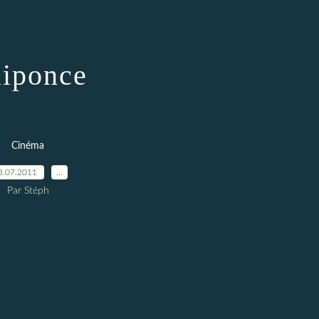
iponce
Cinéma
3.07.2011
…
Par Stéph