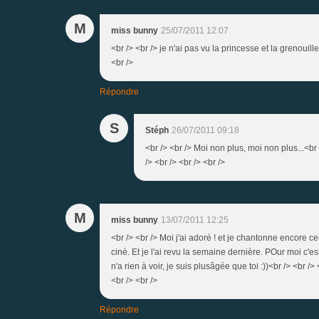
M
miss bunny
25/07/2011 12:07
<br /> <br /> je n'ai pas vu la princesse et la grenouill
<br />
Répondre
S
Stéph
26/07/2011 09:18
<br /> <br /> Moi non plus, moi non plus...<br 
/> <br /> <br /> <br />
M
miss bunny
13/07/2011 12:25
<br /> <br /> Moi j'ai adoré ! et je chantonne encore ce
ciné. Et je l'ai revu la semaine dernière. POur moi c'e
n'a rien à voir, je suis plusâgée que toi :))<br /> <br /
<br /> <br />
Répondre