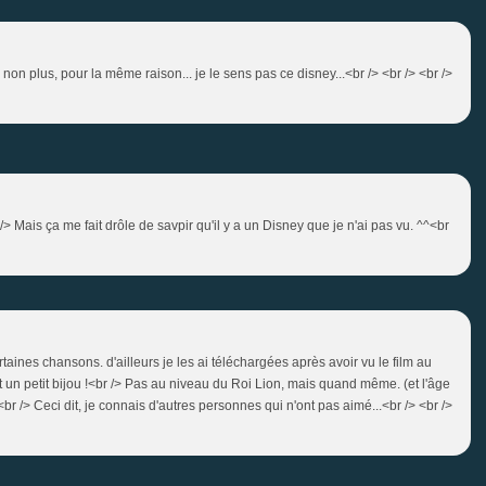
e non plus, pour la même raison... je le sens pas ce disney...<br /> <br /> <br />
/> Mais ça me fait drôle de savpir qu'il y a un Disney que je n'ai pas vu. ^^<br
rtaines chansons. d'ailleurs je les ai téléchargées après avoir vu le film au
st un petit bijou !<br /> Pas au niveau du Roi Lion, mais quand même. (et l'âge
> <br /> Ceci dit, je connais d'autres personnes qui n'ont pas aimé...<br /> <br />