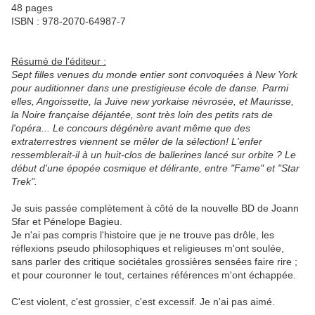
48 pages
ISBN : 978-2070-64987-7
Résumé de l'éditeur :
Sept filles venues du monde entier sont convoquées à New York
pour auditionner dans une prestigieuse école de danse. Parmi
elles, Angoissette, la Juive new yorkaise névrosée, et Maurisse,
la Noire française déjantée, sont très loin des petits rats de
l'opéra... Le concours dégénère avant même que des
extraterrestres viennent se mêler de la sélection! L'enfer
ressemblerait-il à un huit-clos de ballerines lancé sur orbite ? Le
début d'une épopée cosmique et délirante, entre "Fame" et "Star
Trek".
Je suis passée complètement à côté de la nouvelle BD de Joann
Sfar et Pénelope Bagieu.
Je n'ai pas compris l'histoire que je ne trouve pas drôle, les
réflexions pseudo philosophiques et religieuses m'ont soulée,
sans parler des critique sociétales grossières sensées faire rire ;
et pour couronner le tout, certaines références m'ont échappée.
C'est violent, c'est grossier, c'est excessif. Je n'ai pas aimé.