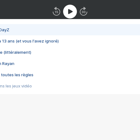
 DayZ
 a 13 ans (et vous l'avez ignoré)
e (littéralement)
im Rayan
 toutes les règles
s les jeux vidéo
us choquant de Rockstar ? - Le scandale BULLY
e plus moche de Steam
du RÊVE tourne au CAUCHEMAR
pendant 8 heures