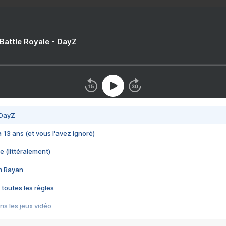
 Battle Royale - DayZ
 DayZ
 a 13 ans (et vous l'avez ignoré)
e (littéralement)
im Rayan
 toutes les règles
s les jeux vidéo
us choquant de Rockstar ? - Le scandale BULLY