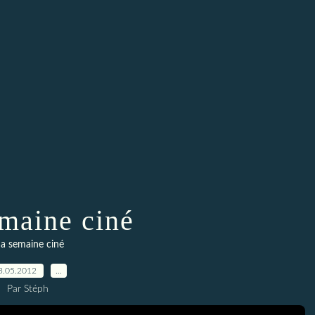
maine ciné
a semaine ciné
3.05.2012
…
Par Stéph