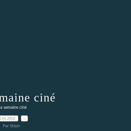
maine ciné
a semaine ciné
2.04.2012
…
Par Stéph