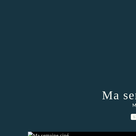
Ma se
M
1