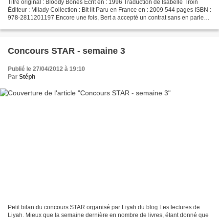
Titre original : Bloody Bones Écrit en : 1996 Traduction de Isabelle Troin
Éditeur : Milady Collection : Bit lit Paru en France en : 2009 544 pages ISBN :
978-2811201197 Encore une fois, Bert a accepté un contrat sans en parler à
Anita, mais quand plusieurs...
Concours STAR - semaine 3
Publié le 27/04/2012 à 19:10
Par
Stéph
Petit bilan du concours STAR organisé par Liyah du blog Les lectures de
Liyah. Mieux que la semaine dernière en nombre de livres, étant donné que