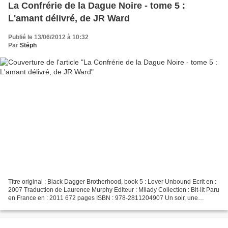
La Confrérie de la Dague Noire - tome 5 :
L'amant délivré, de JR Ward
Publié le 13/06/2012 à 10:32
Par
Stéph
Titre original : Black Dagger Brotherhood, book 5 : Lover Unbound Ecrit en :
2007 Traduction de Laurence Murphy Editeur : Milady Collection : Bit-lit Paru
en France en : 2011 672 pages ISBN : 978-2811204907 Un soir, une
attaque des éradiqueurs envoient...