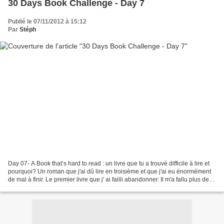
30 Days Book Challenge - Day 7
Publié le 07/11/2012 à 15:12
Par
Stéph
Day 07- A Book that’s hard to read : un livre que tu a trouvé difficile à lire et
pourquoi? Un roman que j'ai dû lire en troisième et que j'ai eu énormément
de mal à finir. Le premier livre que j' ai failli abandonner. Il m'a fallu plus de 6
mois pour...