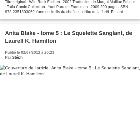
Titre original : Wild Rock Ecrit en : 2002 Traduction de Margot Maillac Editeur
: Taïfu Comic Collection : Yaoi Paru en France en : 2009 200 pages ISBN :
978-2351803059 Yuen est le fils du chef de la tribu de la forêt. En tant
qu’homme, son devoir est...
Anita Blake - tome 5 : Le Squelette Sanglant, de
Laurell K. Hamilton
Publié le 02/07/2012 à 20:23
Par
Stéph