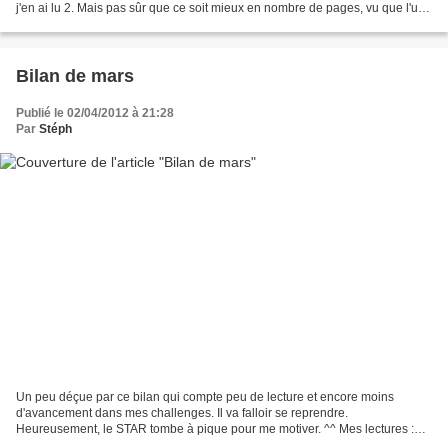
j'en ai lu 2. Mais pas sûr que ce soit mieux en nombre de pages, vu que l'un
d'eux en faisait moins de 200....
Bilan de mars
Publié le 02/04/2012 à 21:28
Par
Stéph
Un peu déçue par ce bilan qui compte peu de lecture et encore moins
d'avancement dans mes challenges. Il va falloir se reprendre.
Heureusement, le STAR tombe à pique pour me motiver. ^^ Mes lectures :
Un peu court niveau lecture, mais quatre très bon...