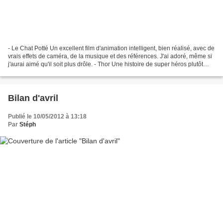
- Le Chat Potté Un excellent film d'animation intelligent, bien réalisé, avec de
vrais effets de caméra, de la musique et des références. J'ai adoré, même si
j'aurai aimé qu'il soit plus drôle. - Thor Une histoire de super héros plutôt
sympa qui m'a fait...
Bilan d'avril
Publié le 10/05/2012 à 13:18
Par
Stéph