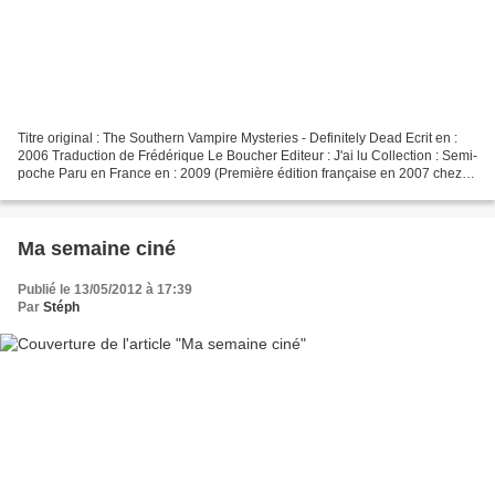
Titre original : The Southern Vampire Mysteries - Definitely Dead Ecrit en :
2006 Traduction de Frédérique Le Boucher Editeur : J'ai lu Collection : Semi-
poche Paru en France en : 2009 (Première édition française en 2007 chez
J'ai Lu) 410 pages ISBN :...
Ma semaine ciné
Publié le 13/05/2012 à 17:39
Par
Stéph