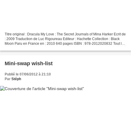
Titre original : Dracula My Love : The Secret Journals of Mina Harker Ecrit de
: 2009 Traduction de Luc Rigoureau Editeur : Hachette Collection : Black
Moon Paru en France en : 2010 640 pages ISBN : 978-2012020832 Tout le
monde connaît plus ou moins l'histoire...
Mini-swap wish-list
Publié le 07/06/2012 à 21:10
Par
Stéph