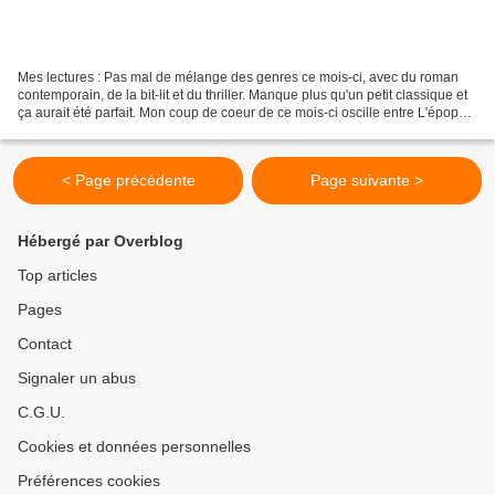
Mes lectures : Pas mal de mélange des genres ce mois-ci, avec du roman
contemporain, de la bit-lit et du thriller. Manque plus qu'un petit classique et
ça aurait été parfait. Mon coup de coeur de ce mois-ci oscille entre L'épopée
du perroquet et Le cri...
< Page précédente
Page suivante >
Hébergé par Overblog
Top articles
Pages
Contact
Signaler un abus
C.G.U.
Cookies et données personnelles
Préférences cookies