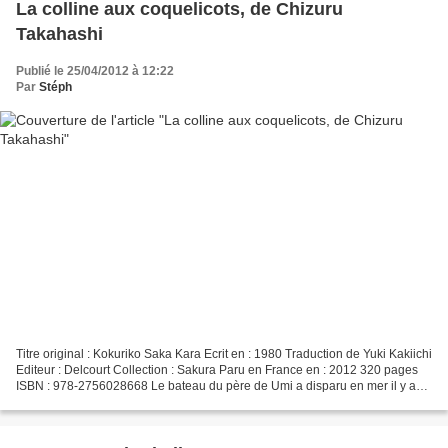
La colline aux coquelicots, de Chizuru
Takahashi
Publié le 25/04/2012 à 12:22
Par
Stéph
Titre original : Kokuriko Saka Kara Ecrit en : 1980 Traduction de Yuki Kakiichi
Editeur : Delcourt Collection : Sakura Paru en France en : 2012 320 pages
ISBN : 978-2756028668 Le bateau du père de Umi a disparu en mer il y a
une dizaine d'années et sa...