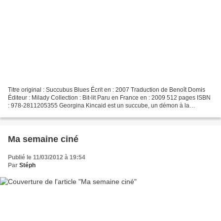
Titre original : Succubus Blues Écrit en : 2007 Traduction de Benoît Domis
Éditeur : Milady Collection : Bit-lit Paru en France en : 2009 512 pages ISBN
: 978-2811205355 Georgina Kincaid est un succube, un démon à la
jeunesse et à la vie éternelle, à...
Ma semaine ciné
Publié le 11/03/2012 à 19:54
Par
Stéph